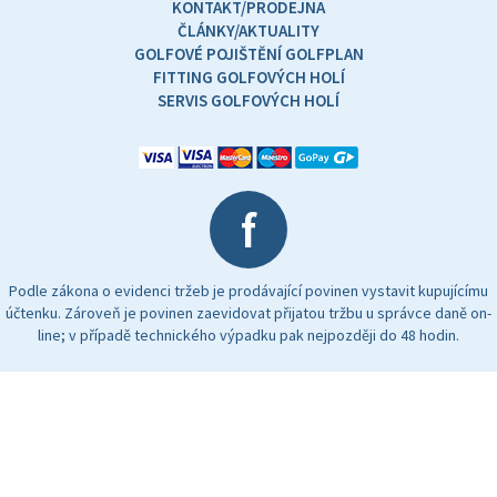
KONTAKT/PRODEJNA
ČLÁNKY/AKTUALITY
GOLFOVÉ POJIŠTĚNÍ GOLFPLAN
FITTING GOLFOVÝCH HOLÍ
SERVIS GOLFOVÝCH HOLÍ
f
Podle zákona o evidenci tržeb je prodávající povinen vystavit kupujícímu
účtenku. Zároveň je povinen zaevidovat přijatou tržbu u správce daně on-
line; v případě technického výpadku pak nejpozději do 48 hodin.
Změnit nastavení cookies
© 2026 Všechna práva vyhrazena,
Time For Golf
Vytvořil
WebMill
&
feopatito
.cz