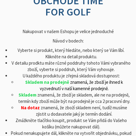
OBCHODĚ TIME
FOR GOLF
Nakupovat v našem Eshopu je velice jednoduché
Návod v bodech:
Vyberte si produkt, který hledáte, nebo který se Vám líbí.
Klikněte na detail produktu.
V detailu prodktu máte různé poddruhy tohoto Vámi vybraného
zboží, vyberte si poddruh, který Vám vyhovuje.
U každého produktu je zřejmá skladová dostupnost:
Skladem
na prodejně
znamená, že zboží je ihned k
vyzvednutí v naší kamenné prodejně.
Skladem
znamená, že zboží je skladem, ale ne na prodejně,
termín kdy zboží může být na prodejně je cca 2 pracovní dny.
Na dotaz
znamená, že zboží skladem není, tudíž musíme
zjistit u dodavatele jaký je termín dodání.
Zmážkněte tlačítko koupit, produkt se Vám přidá do Vašeho
košíku (můžete nakupovat dál).
Pokud nenakupujete dál, klikněte na vytvořit objednávku, pokud