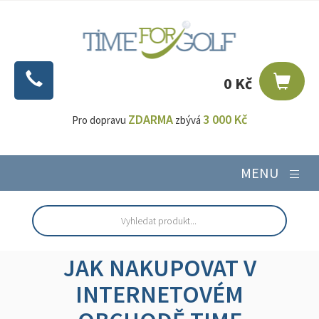
0 Kč
ZDARMA
3 000 Kč
Pro dopravu
zbývá
MENU
JAK NAKUPOVAT V
INTERNETOVÉM