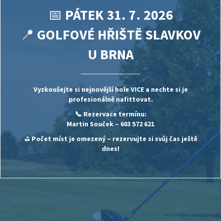
📅
PÁTEK 31. 7. 2026
📍
GOLFOVÉ HŘIŠTĚ SLAVKOV
U BRNA
Vyzkoušejte si nejnovější hole
VICE
a nechte si je
profesionálně nafittovat.
📞 Rezervace termínu:
Martin Souček
– 603 572 621
⛳
Počet míst je omezený – rezervujte si svůj čas ještě
dnes!