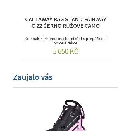
CALLAWAY BAG STAND FAIRWAY
C 22 ČERNO RŮŽOVÉ CAMO
Kompaktní 4komorová horní část s přepážkami
po celé délce
NOV...
5 650 KČ
Zaujalo vás