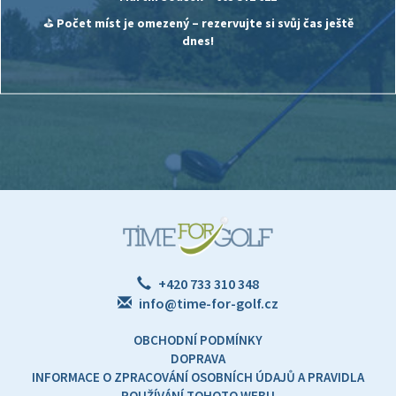
⛳
Počet míst je omezený – rezervujte si svůj čas ještě
dnes!
+420 733 310 348
info@time-for-golf.cz
OBCHODNÍ PODMÍNKY
DOPRAVA
INFORMACE O ZPRACOVÁNÍ OSOBNÍCH ÚDAJŮ A PRAVIDLA
POUŽÍVÁNÍ TOHOTO WEBU