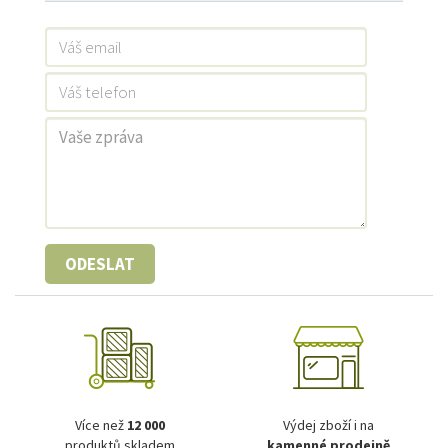
ODESLAT
Více než
12 000
Výdej zboží i na
produktů skladem
kamenné prodejně