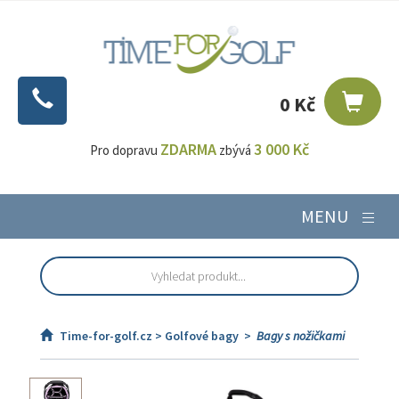
0 Kč
ZDARMA
3 000 Kč
Pro dopravu
zbývá
MENU
Time-for-golf.cz >
Golfové bagy
>
Bagy s nožičkami