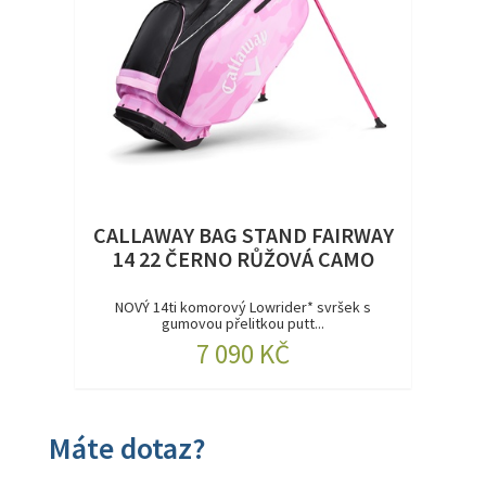
CALLAWAY BAG STAND FAIRWAY
14 22 ČERNO RŮŽOVÁ CAMO
NOVÝ 14ti komorový Lowrider* svršek s
gumovou přelitkou putt...
7 090 KČ
Máte dotaz?