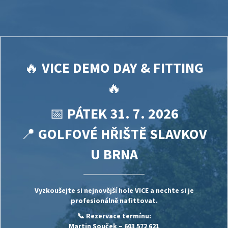
🔥
VICE DEMO DAY & FITTING
🔥
📅
PÁTEK 31. 7. 2026
📍
GOLFOVÉ HŘIŠTĚ SLAVKOV
U BRNA
Vyzkoušejte si nejnovější hole
VICE
a nechte si je
profesionálně nafittovat.
📞 Rezervace termínu:
Martin Souček
– 603 572 621