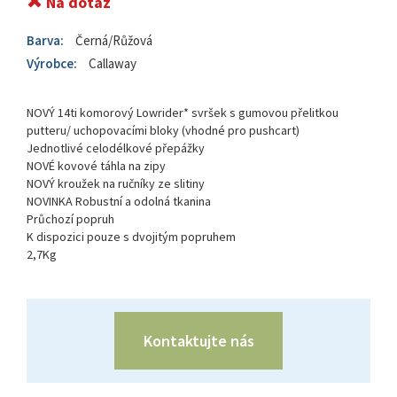
Na dotaz
Barva:
Černá/Růžová
Výrobce:
Callaway
NOVÝ 14ti komorový Lowrider* svršek s gumovou přelitkou
putteru/ uchopovacími bloky (vhodné pro pushcart)
Jednotlivé celodélkové přepážky
NOVÉ kovové táhla na zipy
NOVÝ kroužek na ručníky ze slitiny
NOVINKA Robustní a odolná tkanina
Průchozí popruh
K dispozici pouze s dvojitým popruhem
2,7Kg
Kontaktujte nás