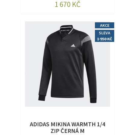
1 670 KČ
AKCE
SLEVA
1 950 KČ
ADIDAS MIKINA WARMTH 1/4
ZIP ČERNÁ M