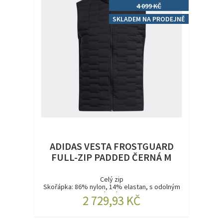
4 099 KČ
SKLADEM NA PRODEJNĚ
ADIDAS VESTA FROSTGUARD
FULL-ZIP PADDED ČERNÁ M
Celý zip
Skořápka: 86% nylon, 14% elastan, s odolným
vodoodpu...
2 729,93 KČ