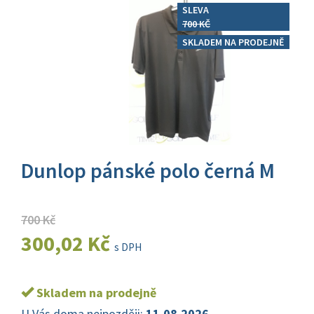
SLEVA
700 KČ
SKLADEM NA PRODEJNĚ
Dunlop pánské polo černá M
700 Kč
300,02 Kč
s DPH
Skladem na prodejně
U Vás doma nejpozději:
11.08.2026