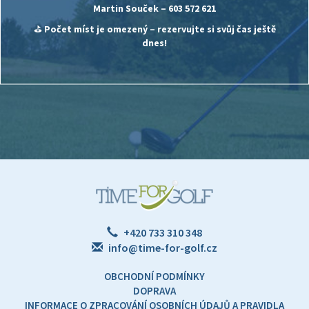
Martin Souček
– 603 572 621
⛳
Počet míst je omezený – rezervujte si svůj čas ještě
dnes!
+420 733 310 348
info@time-for-golf.cz
OBCHODNÍ PODMÍNKY
DOPRAVA
INFORMACE O ZPRACOVÁNÍ OSOBNÍCH ÚDAJŮ A PRAVIDLA