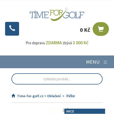
0 Kč
ZDARMA
3 000 Kč
Pro dopravu
zbývá
MENU
Time-for-golf.cz >
Oblečení
>
Trička
AKCE