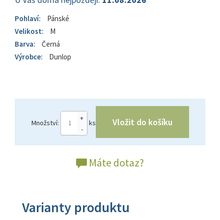
Pohlaví:
Pánské
Velikost:
M
Barva:
Černá
Výrobce:
Dunlop
+
Vložit do košíku
Množství:
ks
-
Máte dotaz?
Varianty produktu