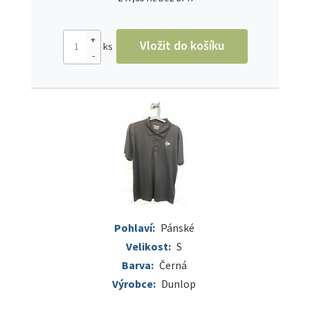
+
Vložit do košíku
ks
-
Pohlaví:
Pánské
Velikost:
S
Barva:
Černá
Výrobce:
Dunlop