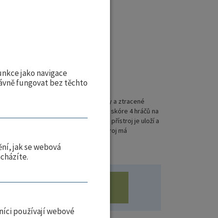
Skladem
2.08.2026
unkce jako navigace
ávně fungovat bez těchto
deální náhradou za pomačkané scorekarty a ztracené
ti umožňuje zaznamenávat ránu po ráně skóre 4 hráčů na
 zadejte počet ran každého z hráčů a přístroj je uloží a
o připevnění na bag nebo pásek. Přístroj má
eploměr.
ní, jak se webová
acházíte.
Vložit do košíku
ks
níci používají webové