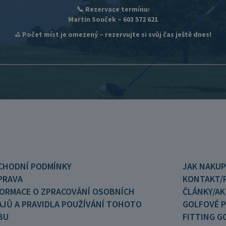
📞 Rezervace termínu:
Martin Souček
– 603 572 621
⛳
Počet míst je omezený – rezervujte si svůj čas ještě dnes!
CHODNÍ PODMÍNKY
JAK NAKU
PRAVA
KONTAKT/
FORMACE O ZPRACOVÁNÍ OSOBNÍCH
ČLÁNKY/AK
JŮ A PRAVIDLA POUŽÍVÁNÍ TOHOTO
GOLFOVÉ P
BU
FITTING G