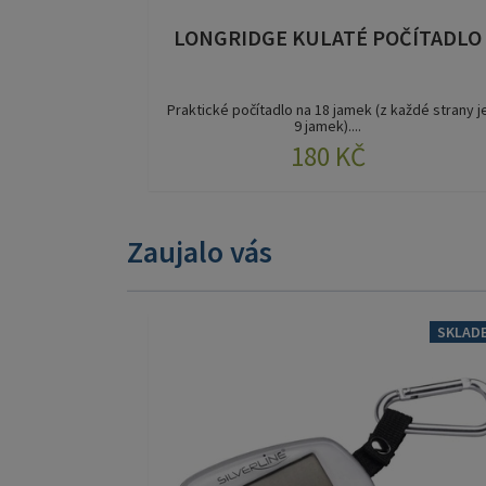
LONGRIDGE KULATÉ POČÍTADLO
Praktické počítadlo na 18 jamek (z každé strany j
9 jamek)....
180 KČ
Zaujalo vás
SKLAD