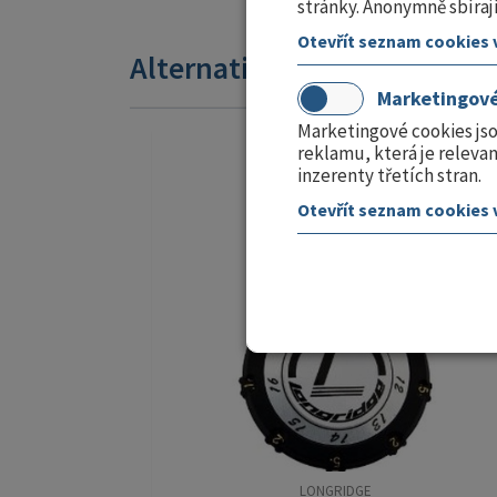
stránky. Anonymně sbírají
Otevřít seznam cookies 
Alternativní produkty
Marketingov
Marketingové cookies js
SKLAD
reklamu, která je relevan
inzerenty třetích stran.
Otevřít seznam cookies 
LONGRIDGE