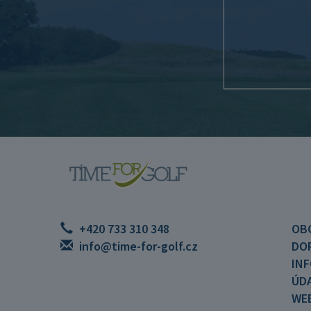
+420 733 310 348
OB
info@time-for-golf.cz
DO
IN
ÚDA
WE