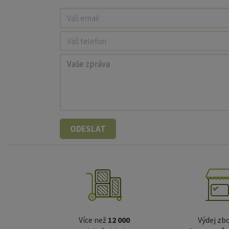
ODESLAT
Více než
12 000
Výdej zbo