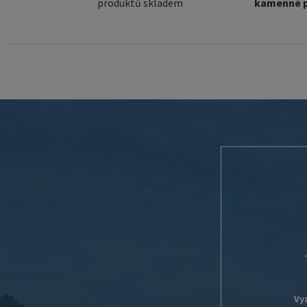
produktů skladem
kamenné p
Vy