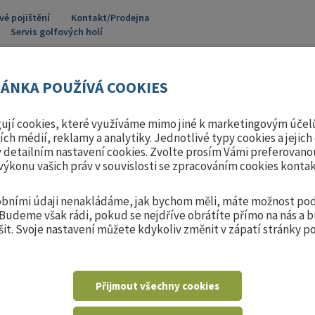
vé pojištění
Kontakt/Prodejna
Servis golfových holí
ÁNKA POUŽÍVÁ COOKIES
ují cookies, které využíváme mimo jiné k marketingovým účelů
ních médií, reklamy a analytiky. Jednotlivé typy cookies a jeji
 detailním nastavení cookies. Zvolte prosím Vámi preferovano
výkonu vašich práv v souvislosti se zpracováním cookies konta
TRÉNINKOVÉ
Y
OBLEČENÍ
MÍČE
POMŮCKY
sobními údaji nenakládáme, jak bychom měli, máte možnost pod
 Budeme však rádi, pokud se nejdříve obrátíte přímo na nás a
it. Svoje nastavení můžete kdykoliv změnit v zápatí stránky 
SKLADEM
Silverline digi
Přijmout všechny cookies
EAN: 4260091019787