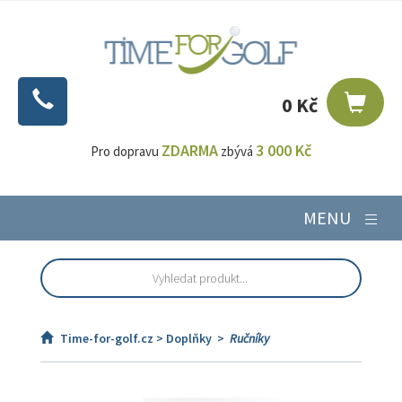
0 Kč
ZDARMA
3 000 Kč
Pro dopravu
zbývá
MENU
Time-for-golf.cz >
Doplňky
>
Ručníky