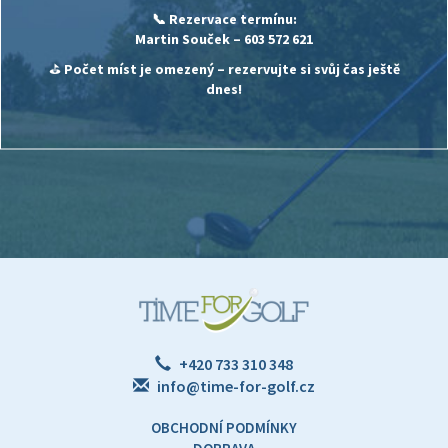
📞 Rezervace termínu:
Martin Souček
– 603 572 621
⛳
Počet míst je omezený – rezervujte si svůj čas ještě
dnes!
+420 733 310 348
info@time-for-golf.cz
OBCHODNÍ PODMÍNKY