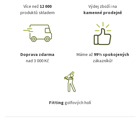
Více než
12 000
Výdej zboží i na
produktů skladem
kamenné prodejně
Doprava zdarma
Máme až
99% spokojených
nad 3 000 Kč
zákazníků!
Fitting
golfových holí