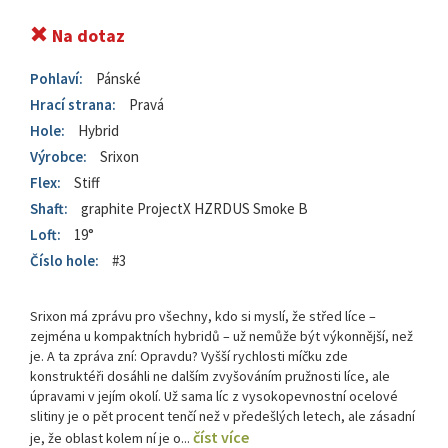
Na dotaz
Pohlaví:
Pánské
Hrací strana:
Pravá
Hole:
Hybrid
Výrobce:
Srixon
Flex:
Stiff
Shaft:
graphite ProjectX HZRDUS Smoke B
Loft:
19°
Číslo hole:
#3
Srixon má zprávu pro všechny, kdo si myslí, že střed líce –
zejména u kompaktních hybridů – už nemůže být výkonnější, než
je. A ta zpráva zní: Opravdu? Vyšší rychlosti míčku zde
konstruktéři dosáhli ne dalším zvyšováním pružnosti líce, ale
úpravami v jejím okolí. Už sama líc z vysokopevnostní ocelové
slitiny je o pět procent tenčí než v předešlých letech, ale zásadní
číst více
je, že oblast kolem ní je o...