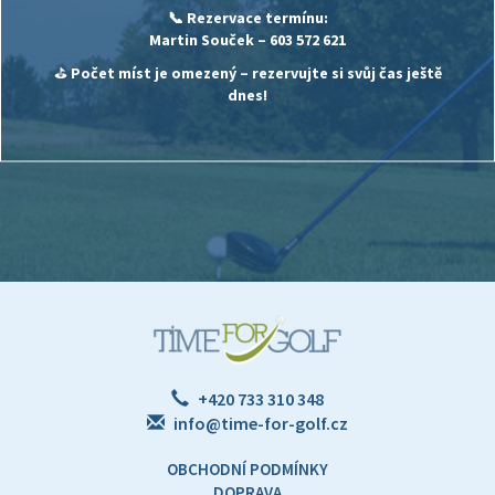
📞 Rezervace termínu:
Martin Souček
– 603 572 621
⛳
Počet míst je omezený – rezervujte si svůj čas ještě
dnes!
+420 733 310 348
info@time-for-golf.cz
OBCHODNÍ PODMÍNKY
DOPRAVA