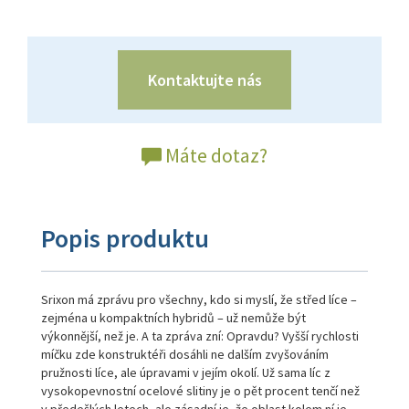
Kontaktujte nás
Máte dotaz?
Popis produktu
Srixon má zprávu pro všechny, kdo si myslí, že střed líce –
zejména u kompaktních hybridů – už nemůže být
výkonnější, než je. A ta zpráva zní: Opravdu? Vyšší rychlosti
míčku zde konstruktéři dosáhli ne dalším zvyšováním
pružnosti líce, ale úpravami v jejím okolí. Už sama líc z
vysokopevnostní ocelové slitiny je o pět procent tenčí než
v předešlých letech, ale zásadní je, že oblast kolem ní je