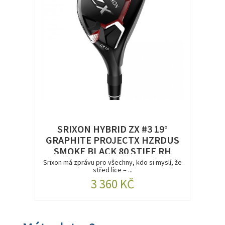
SRIXON HYBRID ZX #3 19°
GRAPHITE PROJECTX HZRDUS
SMOKE BLACK 80 STIFF RH
DEMO
Srixon má zprávu pro všechny, kdo si myslí, že
střed líce – ...
3 360 KČ