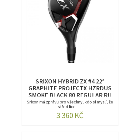
SRIXON HYBRID ZX #4 22°
GRAPHITE PROJECTX HZRDUS
SMOKE BLACK 80 REGULAR RH
DEMO
Srixon má zprávu pro všechny, kdo si myslí, že
střed líce – ...
3 360 KČ