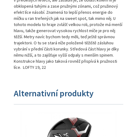
obklopená tuhými a zase pružnými zónami, což pružinový
efekt líce násobí. Znamená to lepší přenos energie do
míčku u ran trefených jak na sweet spot, tak mimo něj. U
tohoto modelu to hraje zvlášť velkou roli, protože má menší
hlavu, takže generovat vysokou rychlost míče je pro něj
těžší. Metry navíc bychom tedy měli, teď ještě správnou
trajektorii. O tu se stará níže položené těžiště zásluhou
vybrání v přední části korunky. Středová část hlavy je díky
němu nižší, a to zajišťuje vyšší odpaly s menším spinem.
Konstrukce hlavy jako taková rovněž přispívá k pružnosti
líce. LOFTY 19, 22
Alternativní produkty