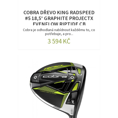
COBRA DŘEVO KING RADSPEED
#5 18,5° GRAPHITE PROJECTX
EVENFLOW RIPTIDE CB
REGULAR RH DEMO
Cobra je odhodlaná nabídnout každému to, co
potřebuje, a pro...
3 594 KČ