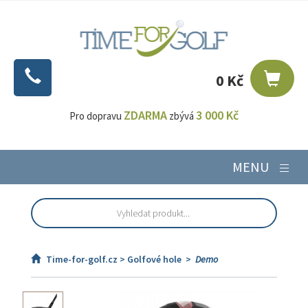
0 Kč
ZDARMA
3 000 Kč
Pro dopravu
zbývá
MENU
Time-for-golf.cz >
Golfové hole
>
Demo