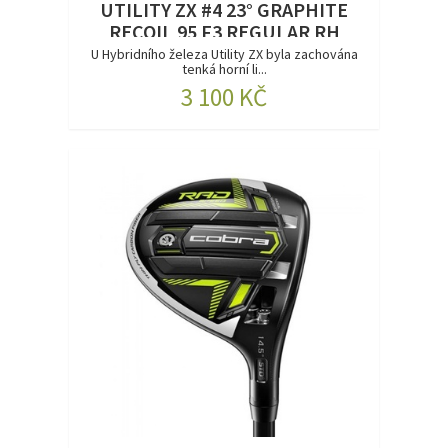
UTILITY ZX #4 23° GRAPHITE
RECOIL 95 F3 REGULAR RH
DEMO
U Hybridního železa Utility ZX byla zachována
tenká horní li...
3 100 KČ