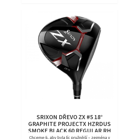
SRIXON DŘEVO ZX #5 18°
GRAPHITE PROJECTX HZRDUS
SMOKE BLACK 60 REGULAR RH
DEMO
Chceme-li, aby byla líc pružnější – zejména v