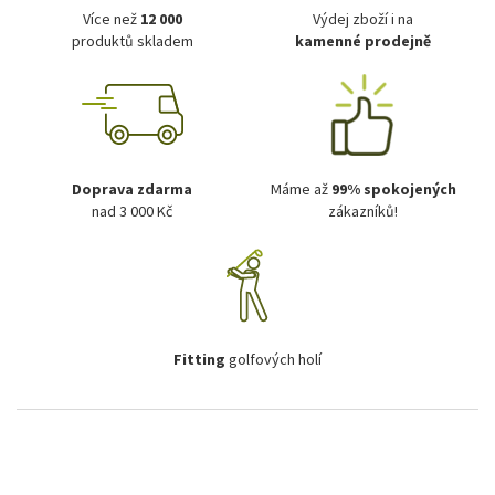
Více než
12 000
Výdej zboží i na
produktů skladem
kamenné prodejně
Doprava zdarma
Máme až
99% spokojených
nad 3 000 Kč
zákazníků!
Fitting
golfových holí