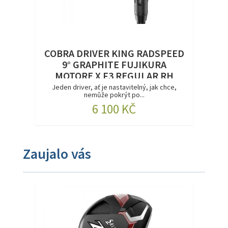
COBRA DRIVER KING RADSPEED
9° GRAPHITE FUJIKURA
MOTORE X F3 REGULAR RH
DEMO
Jeden driver, ať je nastavitelný, jak chce,
nemůže pokrýt po...
6 100 KČ
Zaujalo vás