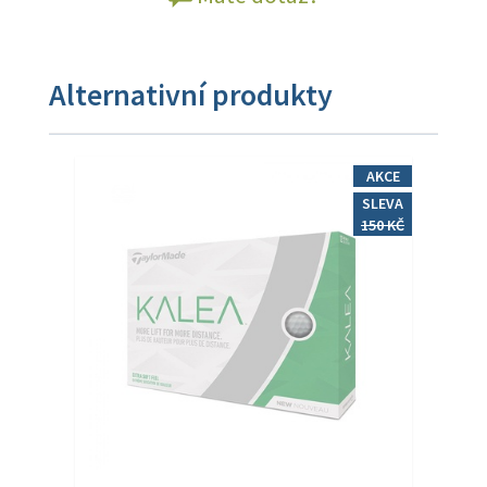
Alternativní produkty
AKCE
SLEVA
150 KČ