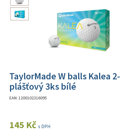
TaylorMade W balls Kalea 2-
plášťový 3ks bílé
EAN: 1200102316095
145 Kč
s DPH