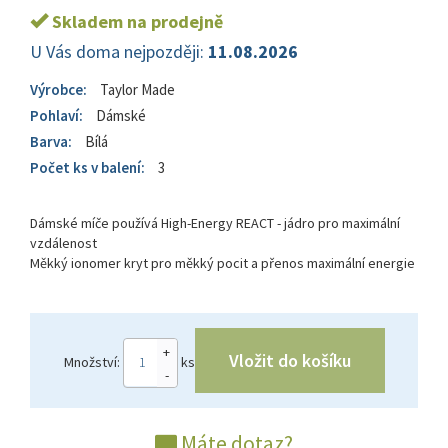
Skladem na prodejně
U Vás doma nejpozději:
11.08.2026
Výrobce:
Taylor Made
Pohlaví:
Dámské
Barva:
Bílá
Počet ks v balení:
3
Dámské míče používá High-Energy REACT - jádro pro maximální
vzdálenost
Měkký ionomer kryt pro měkký pocit a přenos maximální energie
+
Vložit do košíku
Množství:
ks
-
Máte dotaz?