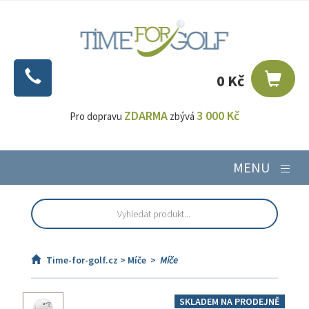
0 Kč
ZDARMA
3 000 Kč
Pro dopravu
zbývá
MENU
Time-for-golf.cz >
Míče
>
Míče
SKLADEM NA PRODEJNĚ