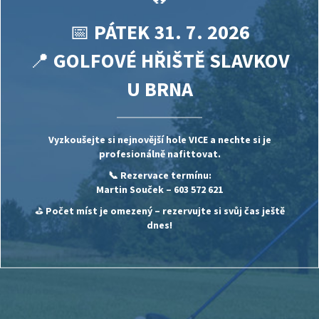
📅
PÁTEK 31. 7. 2026
📍
GOLFOVÉ HŘIŠTĚ SLAVKOV
U BRNA
Vyzkoušejte si nejnovější hole
VICE
a nechte si je
profesionálně nafittovat.
📞 Rezervace termínu:
Martin Souček
– 603 572 621
⛳
Počet míst je omezený – rezervujte si svůj čas ještě
dnes!