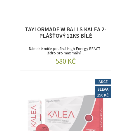
TAYLORMADE W BALLS KALEA 2-
PLÁŠŤOVÝ 12KS BÍLÉ
Dámské míče používá High-Energy REACT -
jádro pro maximální ...
580 KČ
AKCE
SLEVA
150 KČ