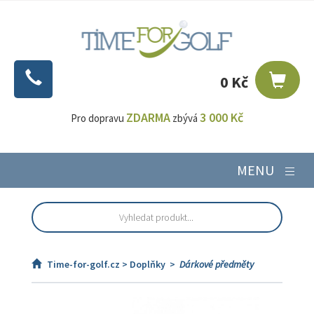
0 Kč
ZDARMA
3 000 Kč
Pro dopravu
zbývá
MENU
Time-for-golf.cz >
Doplňky
>
Dárkové předměty