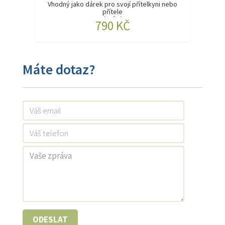
Vhodný jako dárek pro svojí přítelkyni nebo
přítele
Balení ob...
790 KČ
Máte dotaz?
ODESLAT