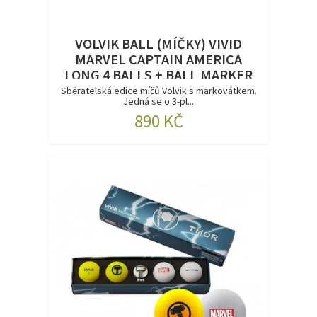
VOLVIK BALL (MÍČKY) VIVID
MARVEL CAPTAIN AMERICA
LONG 4 BALLS + BALL MARKER
(MARKOVÁTKO)
Sběratelská edice míčů Volvik s markovátkem.
Jedná se o 3-pl...
890 KČ