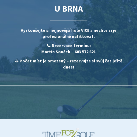
U BRNA
Vyzkoušejte si nejnovější hole
VICE
a nechte si je
profesionálně nafittovat.
📞 Rezervace termínu:
Martin Souček
– 603 572 621
⛳
Počet míst je omezený – rezervujte si svůj čas ještě
dnes!