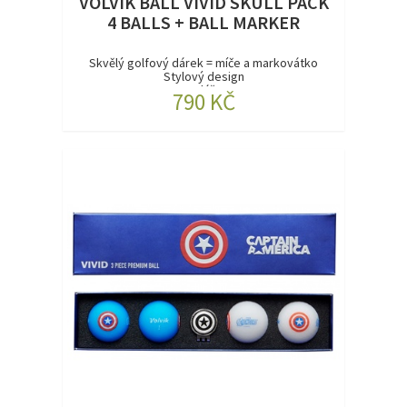
VOLVIK BALL VIVID SKULL PACK
4 BALLS + BALL MARKER
Skvělý golfový dárek = míče a markovátko
Stylový design
3 pláš...
790 KČ