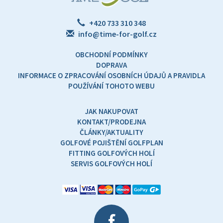
+420 733 310 348
info@time-for-golf.cz
OBCHODNÍ PODMÍNKY
DOPRAVA
INFORMACE O ZPRACOVÁNÍ OSOBNÍCH ÚDAJŮ A PRAVIDLA
POUŽÍVÁNÍ TOHOTO WEBU
JAK NAKUPOVAT
KONTAKT/PRODEJNA
ČLÁNKY/AKTUALITY
GOLFOVÉ POJIŠTĚNÍ GOLFPLAN
FITTING GOLFOVÝCH HOLÍ
SERVIS GOLFOVÝCH HOLÍ
f