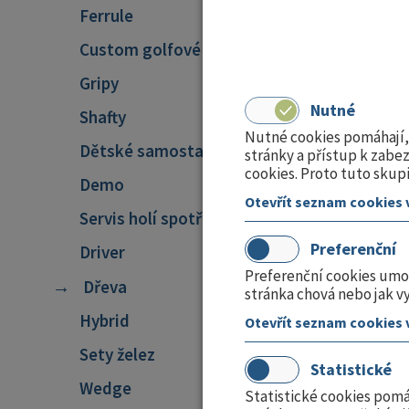
0 Kč
Ferrule
Custom golfové hole
- Pohl
Gripy
Nutné
Shafty
Nutné cookies pomáhají, 
Dětské samostatné hole
stránky a přístup k zab
cookies. Proto tuto skup
- Flex
Demo
Otevřít seznam cookies 
Servis holí spotřební materiál
Preferenční
Driver
Preferenční cookies umož
Dřeva
- Výro
stránka chová nebo jak v
Hybrid
Otevřít seznam cookies 
Sety želez
Statistické
Wedge
Statistické cookies pomá
- Produk