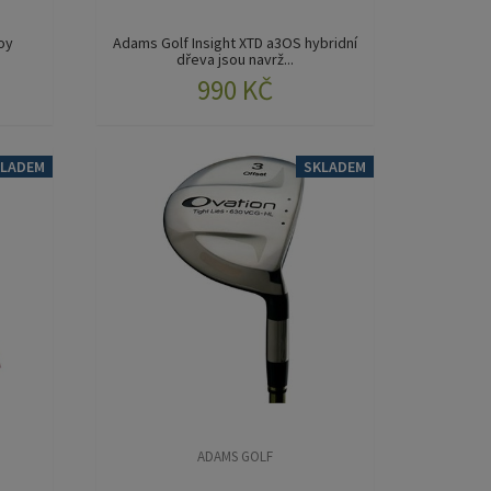
loy
Adams Golf Insight XTD a3OS hybridní
dřeva
jsou navrž...
990 KČ
KLADEM
SKLADEM
ADAMS GOLF