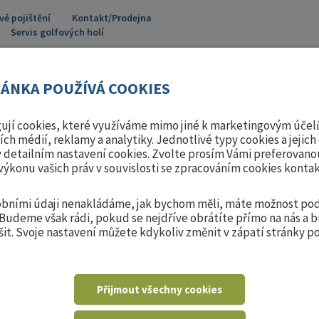
vé pojištění
Kontakt/Prodejna
Servis golfových holí
ÁNKA POUŽÍVÁ COOKIES
ují cookies, které využíváme mimo jiné k marketingovým účelů
ních médií, reklamy a analytiky. Jednotlivé typy cookies a jeji
 detailním nastavení cookies. Zvolte prosím Vámi preferovano
výkonu vašich práv v souvislosti se zpracováním cookies konta
TRÉNINKOVÉ
Y
OBLEČENÍ
MÍČE
POMŮCKY
sobními údaji nenakládáme, jak bychom měli, máte možnost pod
 Budeme však rádi, pokud se nejdříve obrátíte přímo na nás a
it. Svoje nastavení můžete kdykoliv změnit v zápatí stránky 
a s DPH
Přijmout všechny cookies