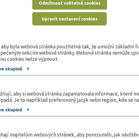
19951 Kč
Odmítnout volitelné cookies
Upravit nastavení cookies
aví
- Hrací strana
aby byla webová stránka použitelná tak, že umožní základní f
ezpečeným sekcím webové stránky. Webová stránka nemůže spr
inu cookies nelze vypnout.
- Loft
↓
ve skupině
ňují, aby si webová stránka zapamatovala informace, které mě
bce
ypadá. Je to například preferovaný jazyk nebo region, kde se n
↓
ve skupině
hají majitelům webových stránek, aby porozuměli, jak návštěv
ty řazeny dle: