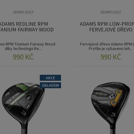
ADAMS GOLF
ADAMS GOLF
ADAMS REDLINE RPM
ADAMS RPM LOW-PROF
TANIUM FAIRWAY WOOD
FERVEJOVÉ DŘEVO
ine RPM Titanium Fairway Wood
Fervejové dřevo Adams RPM 
díky technologii Re...
Profile je vybaveno leh...
990 KČ
990 KČ
AKCE
SKLADEM