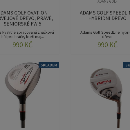
ADAMS GOLF
ADAMS GOLF OVATION
ADAMS GOLF SPEEDLI
RVEJOVÉ DŘEVO, PRAVÉ,
HYBRIDNÍ DŘEVO
SENIORSKÉ FW 5
ce kvalitně zpracovaná značková
Adams Golf SpeedLine hybri
hůl pro hráče, kteří maj...
dřevo
990 KČ
990 KČ
Speedline Hybrid-Fairw...
SKLADEM
S