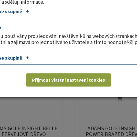
 a sdělují informace.
↓
ve skupině
A-Z
Z-A
é
SKLADEM
S
ou používány pro sledování návštěvníků na webových stránkách
tní a zajímavá pro jednotlivého uživatele a tímto hodnotnější 
↓
ve skupině
Přijmout vlastní nastavení cookies
MS GOLF INSIGHT BELLE
ADAMS GOLF INSIGH
FERVEJOVÉ DŘEVO
POWER BRAZED DŘE