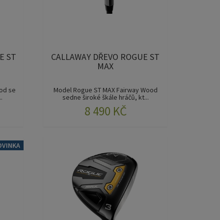
E ST
CALLAWAY DŘEVO ROGUE ST
MAX
od se
Model Rogue ST MAX Fairway Wood
.
sedne široké škále hráčů, kt...
8 490 KČ
OVINKA