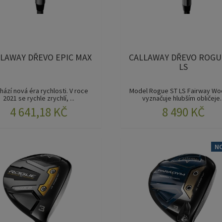
LAWAY DŘEVO EPIC MAX
CALLAWAY DŘEVO ROGU
LS
chází nová éra rychlosti. V roce
Model Rogue ST LS Fairway Wo
2021 se rychle zrychlí, ...
vyznačuje hlubším obličeje..
4 641,18 KČ
8 490 KČ
N