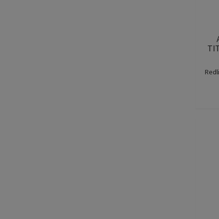
TI
Redl