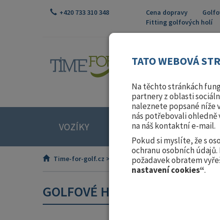
+420 733 310 348
Cena dopravy
Golfo
Fitting golfových holí
TATO WEBOVÁ STR
Na těchto stránkách fung
partnery z oblasti sociál
naleznete popsané níže v
nás potřebovali ohledně 
VOZÍKY
RUKAVICE
DOPLŇK
na náš kontaktní e-mail.
Pokud si myslíte, že s o
ochranu osobních údajů.
Time-for-golf.cz >
Golfové hole
>
Dřeva
požadavek obratem vyřeš
nastavení cookies“
.
GOLFOVÉ HOLE
- Cen