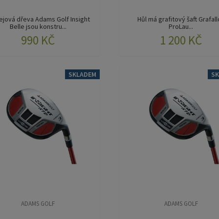
ejová dřeva Adams Golf Insight
Hůl má grafitový šaft Grafal
Belle jsou konstru...
ProLau...
990 KČ
1 200 KČ
SKLADEM
S
ADAMS GOLF
ADAMS GOLF