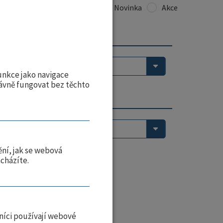
Jen skladem
Vše
Novinka
Akce
- Shaft
unkce jako navigace
ávně fungovat bez těchto
- Číslo hole
ní, jak se webová
acházíte.
níci používají webové