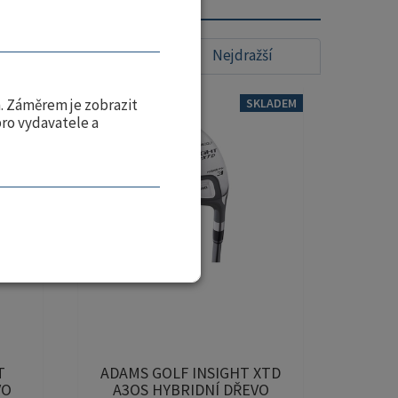
Nejlevnější
Nejdražší
KLADEM
SKLADEM
. Záměrem je zobrazit
pro vydavatele a
T
ADAMS GOLF INSIGHT XTD
VO
A3OS HYBRIDNÍ DŘEVO