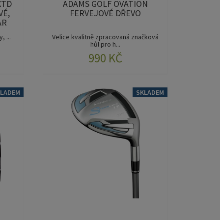
XTD
ADAMS GOLF OVATION
VÉ,
FERVEJOVÉ DŘEVO
AR
 ...
Velice kvalitně zpracovaná značková
hůl pro h...
990 KČ
KLADEM
SKLADEM