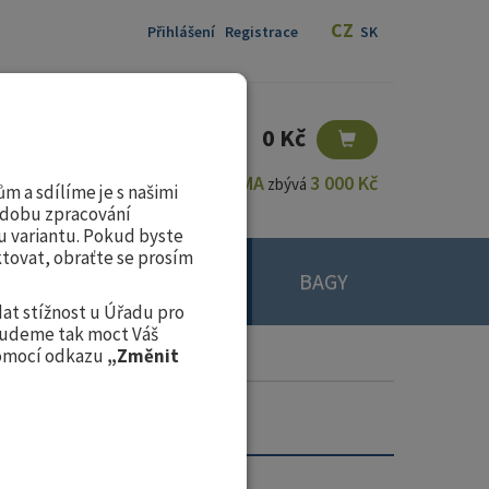
CZ
Přihlášení
Registrace
SK
0 Kč
ZDARMA
3 000 Kč
Pro dopravu
zbývá
m a sdílíme je s našimi
ch dobu zpracování
u variantu. Pokud byste
ktovat, obraťte se prosím
GOLFOVÉ
GOLFOVÉ
BAGY
BOTY
HOLE
at stížnost u Úřadu pro
 budeme tak moct Váš
pomocí odkazu
„Změnit
- Dostupnost