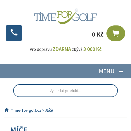
0 Kč
ZDARMA
3 000 Kč
Pro dopravu
zbývá
MENU
Time-for-golf.cz >
Míče
MÍČE