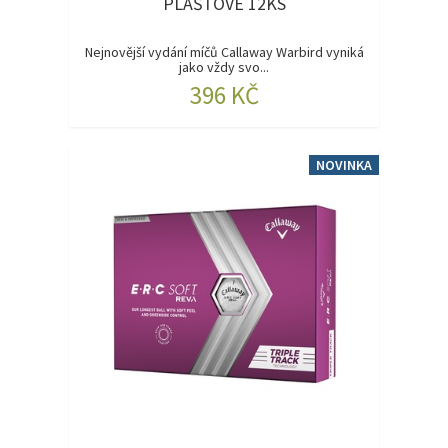
PLÁŠŤOVÉ 12KS
Nejnovější vydání míčů Callaway Warbird vyniká
jako vždy svo...
396 KČ
NOVINKA