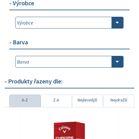
- Výrobce
- Barva
- Produkty řazeny dle:
A-Z
Z-A
Nejlevnější
Nejdražší