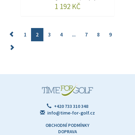
1 192 KČ
1
2
3
4
...
7
8
9
+420 733 310 348
info@time-for-golf.cz
OBCHODNÍ PODMÍNKY
DOPRAVA