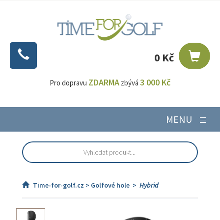
0 Kč
ZDARMA
3 000 Kč
Pro dopravu
zbývá
MENU
Time-for-golf.cz >
Golfové hole
>
Hybrid