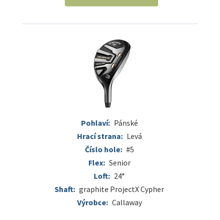
Pohlaví:
Pánské
Hrací strana:
Levá
Číslo hole:
#5
Flex:
Senior
Loft:
24°
Shaft:
graphite ProjectX Cypher
Výrobce:
Callaway