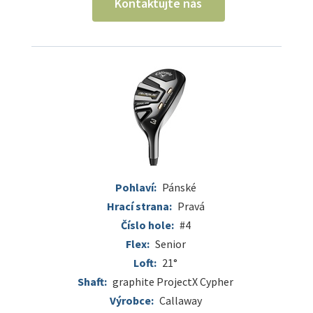
Kontaktujte nás
Pohlaví:
Pánské
Hrací strana:
Pravá
Číslo hole:
#4
Flex:
Senior
Loft:
21°
Shaft:
graphite ProjectX Cypher
Výrobce:
Callaway