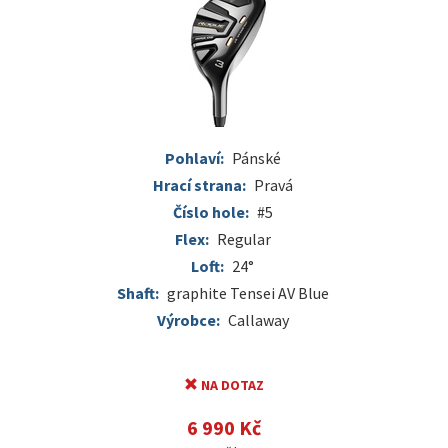
Pohlaví:
Pánské
Hrací strana:
Pravá
Číslo hole:
#5
Flex:
Regular
Loft:
24°
Shaft:
graphite Tensei AV Blue
Výrobce:
Callaway
NA DOTAZ
6 990 Kč