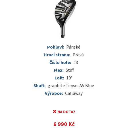
Pohlaví:
Pánské
Hrací strana:
Pravá
Číslo hole:
#3
Flex:
Stiff
Loft:
19°
Shaft:
graphite Tensei AV Blue
Výrobce:
Callaway
NA DOTAZ
6 990 Kč