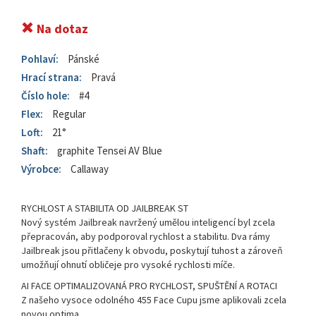
Na dotaz
Pohlaví:
Pánské
Hrací strana:
Pravá
Číslo hole:
#4
Flex:
Regular
Loft:
21°
Shaft:
graphite Tensei AV Blue
Výrobce:
Callaway
RYCHLOST A STABILITA OD JAILBREAK ST
Nový systém Jailbreak navržený umělou inteligencí byl zcela
přepracován, aby podporoval rychlost a stabilitu. Dva rámy
Jailbreak jsou přitlačeny k obvodu, poskytují tuhost a zároveň
umožňují ohnutí obličeje pro vysoké rychlosti míče.
AI FACE OPTIMALIZOVANÁ PRO RYCHLOST, SPUŠTĚNÍ A ROTACI
Z našeho vysoce odolného 455 Face Cupu jsme aplikovali zcela
novou optima...