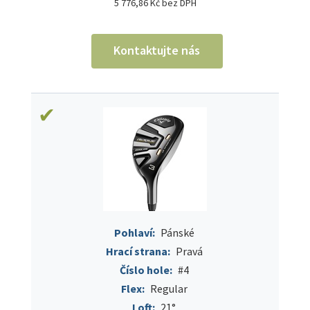
5 776,86 Kč bez DPH
Kontaktujte nás
Pohlaví:
Pánské
Hrací strana:
Pravá
Číslo hole:
#4
Flex:
Regular
Loft:
21°