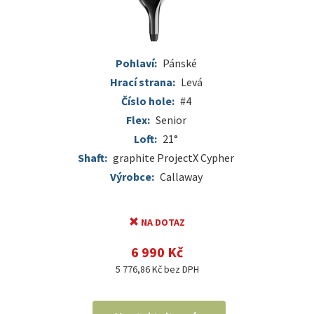
Pohlaví:
Pánské
Hrací strana:
Levá
Číslo hole:
#4
Flex:
Senior
Loft:
21°
Shaft:
graphite ProjectX Cypher
Výrobce:
Callaway
NA DOTAZ
6 990 Kč
5 776,86 Kč bez DPH