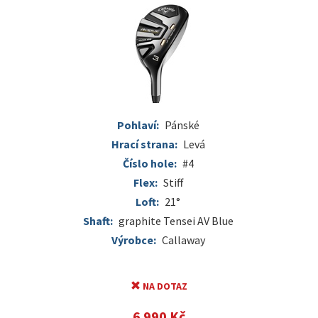
Pohlaví:
Pánské
Hrací strana:
Levá
Číslo hole:
#4
Flex:
Stiff
Loft:
21°
Shaft:
graphite Tensei AV Blue
Výrobce:
Callaway
NA DOTAZ
6 990 Kč