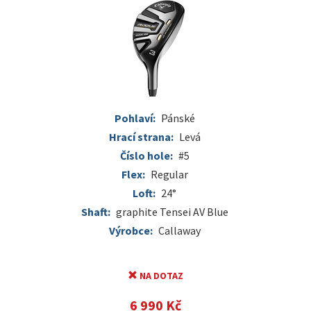
Pohlaví:
Pánské
Hrací strana:
Levá
Číslo hole:
#5
Flex:
Regular
Loft:
24°
Shaft:
graphite Tensei AV Blue
Výrobce:
Callaway
NA DOTAZ
6 990 Kč