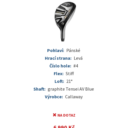
Pohlaví:
Pánské
Hrací strana:
Levá
Číslo hole:
#4
Flex:
Stiff
Loft:
21°
Shaft:
graphite Tensei AV Blue
Výrobce:
Callaway
NA DOTAZ
6 990 Kč