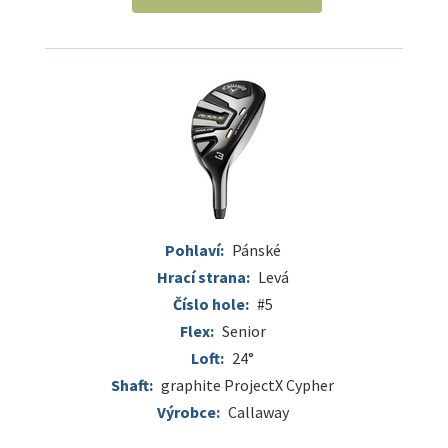
Pohlaví:
Pánské
Hrací strana:
Levá
Číslo hole:
#5
Flex:
Senior
Loft:
24°
Shaft:
graphite ProjectX Cypher
Výrobce:
Callaway