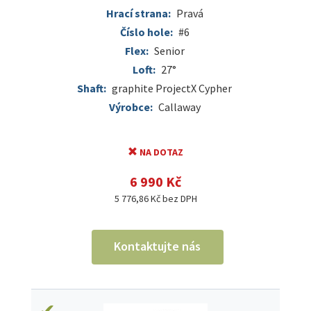
Hrací strana:
Pravá
Číslo hole:
#6
Flex:
Senior
Loft:
27°
Shaft:
graphite ProjectX Cypher
Výrobce:
Callaway
NA DOTAZ
6 990 Kč
5 776,86 Kč bez DPH
Kontaktujte nás