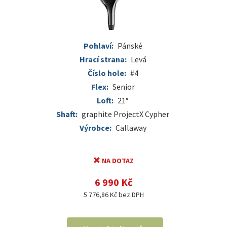
Pohlaví:
Pánské
Hrací strana:
Levá
Číslo hole:
#4
Flex:
Senior
Loft:
21°
Shaft:
graphite ProjectX Cypher
Výrobce:
Callaway
NA DOTAZ
6 990 Kč
5 776,86 Kč bez DPH