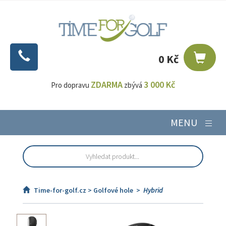
0 Kč
ZDARMA
3 000 Kč
Pro dopravu
zbývá
MENU
Time-for-golf.cz >
Golfové hole
>
Hybrid