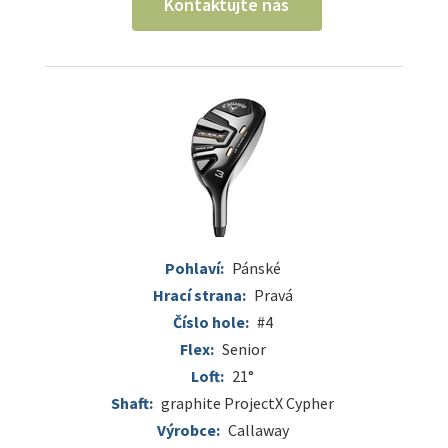
Kontaktujte nás
Pohlaví:
Pánské
Hrací strana:
Pravá
Číslo hole:
#4
Flex:
Senior
Loft:
21°
Shaft:
graphite ProjectX Cypher
Výrobce:
Callaway