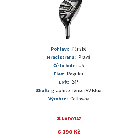
Pohlaví:
Pánské
Hrací strana:
Pravá
Číslo hole:
#5
Flex:
Regular
Loft:
24°
Shaft:
graphite Tensei AV Blue
Výrobce:
Callaway
NA DOTAZ
6 990 Kč