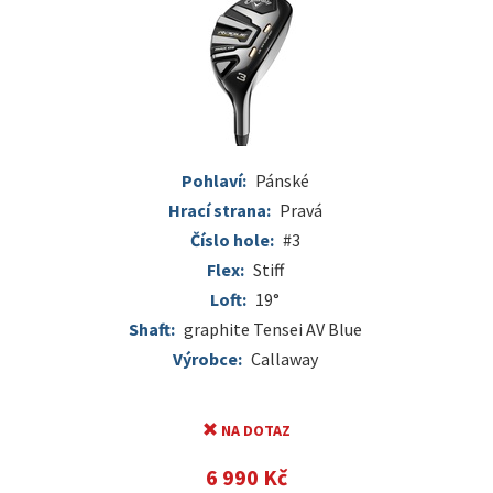
Pohlaví:
Pánské
Hrací strana:
Pravá
Číslo hole:
#3
Flex:
Stiff
Loft:
19°
Shaft:
graphite Tensei AV Blue
Výrobce:
Callaway
NA DOTAZ
6 990 Kč