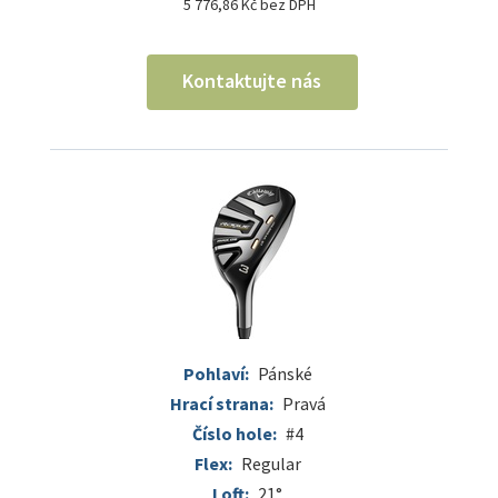
5 776,86 Kč bez DPH
Kontaktujte nás
Pohlaví:
Pánské
Hrací strana:
Pravá
Číslo hole:
#4
Flex:
Regular
Loft:
21°