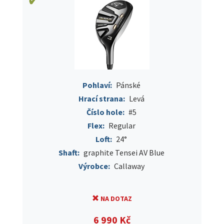
Pohlaví:
Pánské
Hrací strana:
Levá
Číslo hole:
#5
Flex:
Regular
Loft:
24°
Shaft:
graphite Tensei AV Blue
Výrobce:
Callaway
NA DOTAZ
6 990 Kč