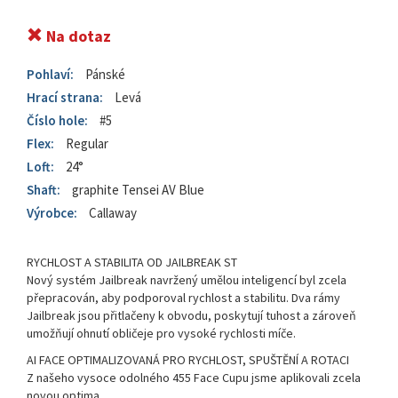
Na dotaz
Pohlaví:
Pánské
Hrací strana:
Levá
Číslo hole:
#5
Flex:
Regular
Loft:
24°
Shaft:
graphite Tensei AV Blue
Výrobce:
Callaway
RYCHLOST A STABILITA OD JAILBREAK ST
Nový systém Jailbreak navržený umělou inteligencí byl zcela
přepracován, aby podporoval rychlost a stabilitu. Dva rámy
Jailbreak jsou přitlačeny k obvodu, poskytují tuhost a zároveň
umožňují ohnutí obličeje pro vysoké rychlosti míče.
AI FACE OPTIMALIZOVANÁ PRO RYCHLOST, SPUŠTĚNÍ A ROTACI
Z našeho vysoce odolného 455 Face Cupu jsme aplikovali zcela
novou optima...