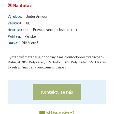
Na dotaz
Výrobce:
Under Armour
Velikost:
XL
Hrací strana:
Pravá strana (na levou ruku)
Pohlaví:
Pánské
Barva:
Bílá/Černá
Syntetický materiál je pohodlný a má dlouhodobou trvanlivost -
Materiál: 48% Polyester, 31% Nylon, 16% Polyuretan, 5% Elastan
Skvělá přilnavost a přirozená pružnost
Kontaktujte nás
Máte dotaz?