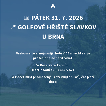
🔥
📅
PÁTEK 31. 7. 2026
📍
GOLFOVÉ HŘIŠTĚ SLAVKOV
U BRNA
Vyzkoušejte si nejnovější hole
VICE
a nechte si je
profesionálně nafittovat.
📞 Rezervace termínu:
Martin Souček
– 603 572 621
⛳
Počet míst je omezený – rezervujte si svůj čas ještě
dnes!