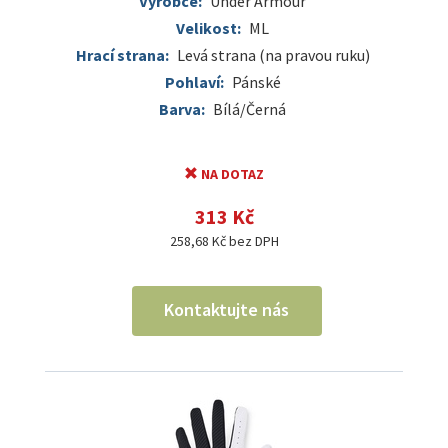
Výrobce:
Under Armour
Velikost:
ML
Hrací strana:
Levá strana (na pravou ruku)
Pohlaví:
Pánské
Barva:
Bílá/Černá
NA DOTAZ
313 Kč
258,68 Kč bez DPH
Kontaktujte nás