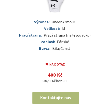
Výrobce:
Under Armour
Velikost:
M
Hrací strana:
Pravá strana (na levou ruku)
Pohlaví:
Pánské
Barva:
Bílá/Černá
NA DOTAZ
400 Kč
330,58 Kč bez DPH
Kontaktujte nás