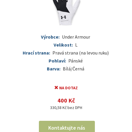
Výrobce:
Under Armour
Velikost:
L
Hrací strana:
Pravá strana (na levou ruku)
Pohlaví:
Pánské
Barva:
Bílá/Černá
NA DOTAZ
400 Kč
330,58 Kč bez DPH
Kontaktujte nás