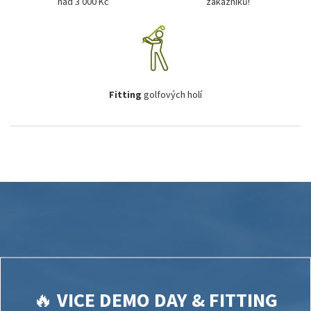
nad 3 000 Kč
zákazníků!
Fitting
golfových holí
🔥
VICE DEMO DAY & FITTING