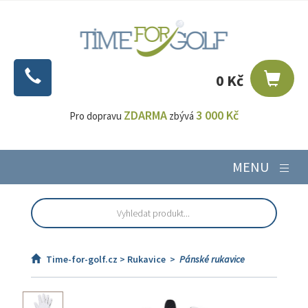
0 Kč
ZDARMA
3 000 Kč
Pro dopravu
zbývá
MENU
Time-for-golf.cz >
Rukavice
>
Pánské rukavice