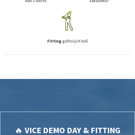
nad 3 000 Kč
zákazníků!
Fitting
golfových holí
🔥
VICE DEMO DAY & FITTING