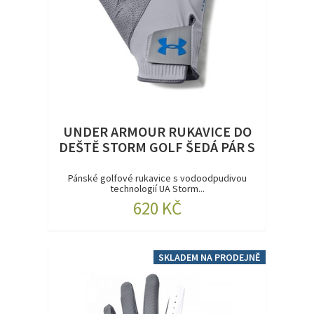
UNDER ARMOUR RUKAVICE DO
DEŠTĚ STORM GOLF ŠEDÁ PÁR S
Pánské golfové rukavice s vodoodpudivou
technologií UA Storm...
620 KČ
SKLADEM NA PRODEJNĚ