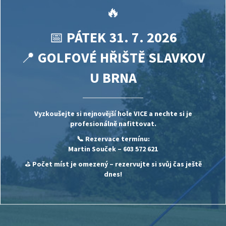
🔥
📅
PÁTEK 31. 7. 2026
📍
GOLFOVÉ HŘIŠTĚ SLAVKOV
U BRNA
Vyzkoušejte si nejnovější hole
VICE
a nechte si je
profesionálně nafittovat.
📞 Rezervace termínu:
Martin Souček
– 603 572 621
⛳
Počet míst je omezený – rezervujte si svůj čas ještě
dnes!