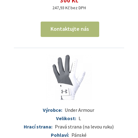
300 Kč
247,93 Kč bez DPH
Kontaktujte nás
Výrobce:
Under Armour
Velikost:
L
Hrací strana:
Pravá strana (na levou ruku)
Pohlaví:
Pánské