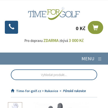
0 Kč
ZDARMA
3 000 Kč
Pro dopravu
zbývá
MENU
Time-for-golf.cz >
Rukavice
>
Pánské rukavice