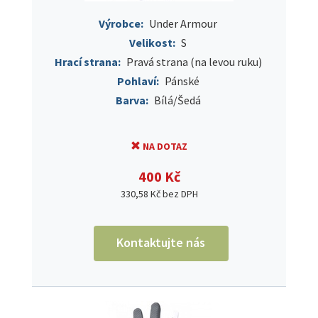
Výrobce:
Under Armour
Velikost:
S
Hrací strana:
Pravá strana (na levou ruku)
Pohlaví:
Pánské
Barva:
Bílá/Šedá
NA DOTAZ
400 Kč
330,58 Kč bez DPH
Kontaktujte nás