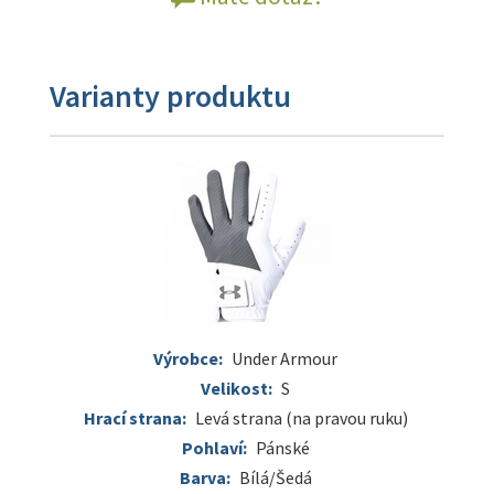
Varianty produktu
Výrobce:
Under Armour
Velikost:
S
Hrací strana:
Levá strana (na pravou ruku)
Pohlaví:
Pánské
Barva:
Bílá/Šedá