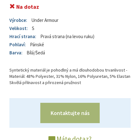
Na dotaz
Výrobce:
Under Armour
Velikost:
S
Hrací strana:
Pravá strana (na levou ruku)
Pohlaví:
Pánské
Barva:
Bílá/Šedá
Syntetický materiál je pohodlný a má dlouhodobou trvanlivost -
Materiál: 48% Polyester, 31% Nylon, 16% Polyuretan, 5% Elastan
Skvělá přilnavost a přirozená pružnost
Kontaktujte nás
Máte dotaz?