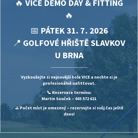
🔥
VICE DEMO DAY & FITTING
🔥
📅
PÁTEK 31. 7. 2026
📍
GOLFOVÉ HŘIŠTĚ SLAVKOV
U BRNA
Vyzkoušejte si nejnovější hole
VICE
a nechte si je
profesionálně nafittovat.
📞 Rezervace termínu:
Martin Souček
– 603 572 621
⛳
Počet míst je omezený – rezervujte si svůj čas ještě
dnes!