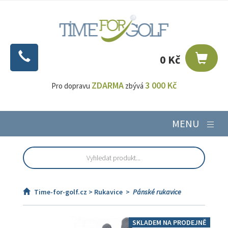
0 Kč
ZDARMA
3 000 Kč
Pro dopravu
zbývá
MENU
Time-for-golf.cz >
Rukavice
>
Pánské rukavice
SKLADEM NA PRODEJNĚ