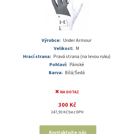
Výrobce:
Under Armour
Velikost:
M
Hrací strana:
Pravá strana (na levou ruku)
Pohlaví:
Pánské
Barva:
Bílá/Šedá
NA DOTAZ
300 Kč
247,93 Kč bez DPH
Kontaktujte nás