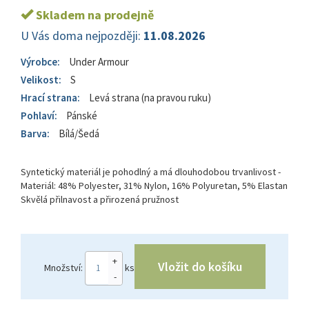
Skladem na prodejně
U Vás doma nejpozději:
11.08.2026
Výrobce:
Under Armour
Velikost:
S
Hrací strana:
Levá strana (na pravou ruku)
Pohlaví:
Pánské
Barva:
Bílá/Šedá
Syntetický materiál je pohodlný a má dlouhodobou trvanlivost -
Materiál: 48% Polyester, 31% Nylon, 16% Polyuretan, 5% Elastan
Skvělá přilnavost a přirozená pružnost
+
Vložit do košíku
Množství:
ks
-