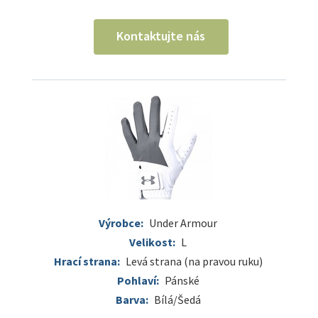
Kontaktujte nás
Výrobce:
Under Armour
Velikost:
L
Hrací strana:
Levá strana (na pravou ruku)
Pohlaví:
Pánské
Barva:
Bílá/Šedá