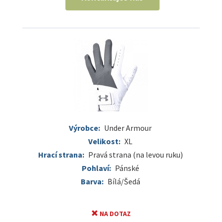
Výrobce:
Under Armour
Velikost:
XL
Hrací strana:
Pravá strana (na levou ruku)
Pohlaví:
Pánské
Barva:
Bílá/Šedá
NA DOTAZ