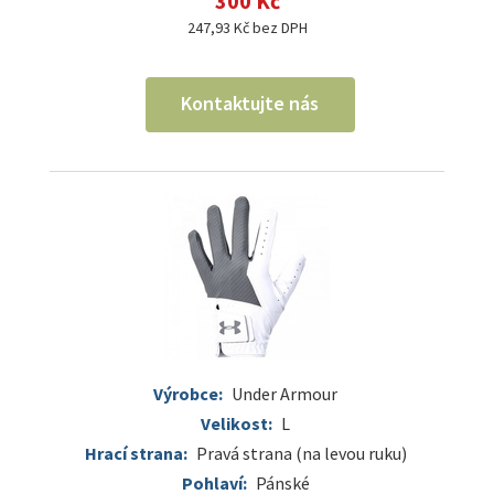
300 Kč
247,93 Kč bez DPH
Kontaktujte nás
Výrobce:
Under Armour
Velikost:
L
Hrací strana:
Pravá strana (na levou ruku)
Pohlaví:
Pánské