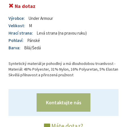
Na dotaz
Výrobce:
Under Armour
Velikost:
M
Hrací strana:
Levá strana (na pravou ruku)
Pohlaví:
Pánské
Barva:
Bílá/Šedá
Syntetický materiál je pohodlný a má dlouhodobou trvanlivost -
Materiál: 48% Polyester, 31% Nylon, 16% Polyuretan, 5% Elastan
Skvělá přilnavost a přirozená pružnost
Kontaktujte nás
Máte dotaz?