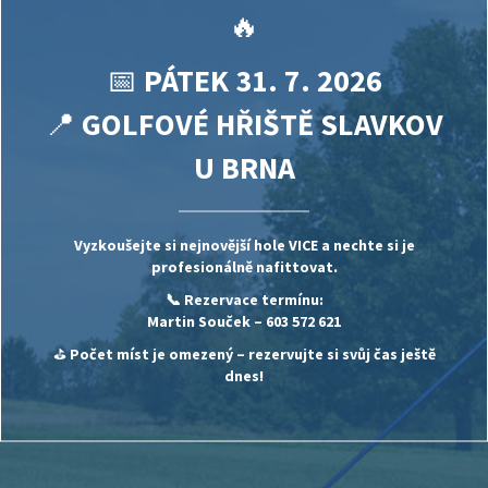
🔥
📅
PÁTEK 31. 7. 2026
📍
GOLFOVÉ HŘIŠTĚ SLAVKOV
U BRNA
Vyzkoušejte si nejnovější hole
VICE
a nechte si je
profesionálně nafittovat.
📞 Rezervace termínu:
Martin Souček
– 603 572 621
⛳
Počet míst je omezený – rezervujte si svůj čas ještě
dnes!