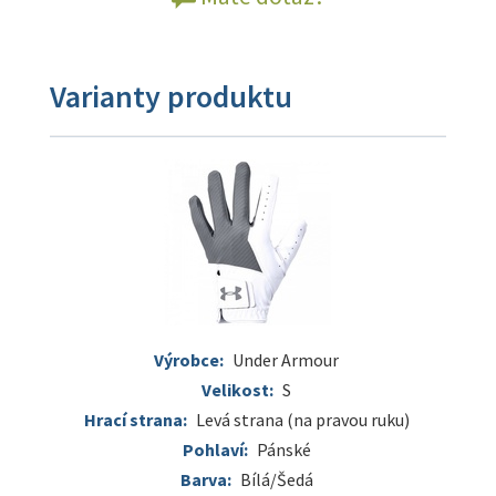
Varianty produktu
Výrobce:
Under Armour
Velikost:
S
Hrací strana:
Levá strana (na pravou ruku)
Pohlaví:
Pánské
Barva:
Bílá/Šedá