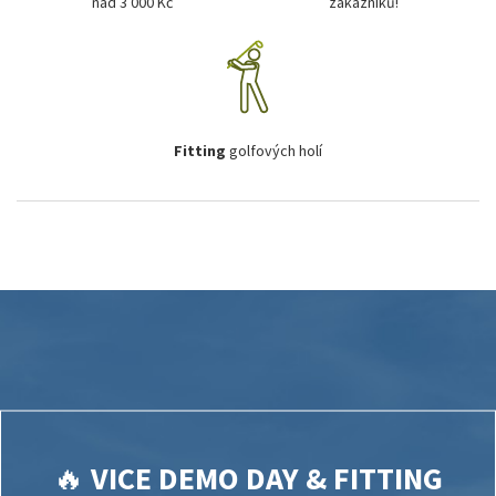
nad 3 000 Kč
zákazníků!
Fitting
golfových holí
🔥
VICE DEMO DAY & FITTING