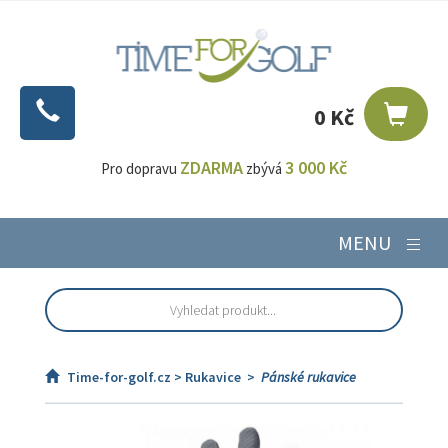
0 Kč
ZDARMA
3 000 Kč
Pro dopravu
zbývá
MENU
Time-for-golf.cz >
Rukavice
>
Pánské rukavice