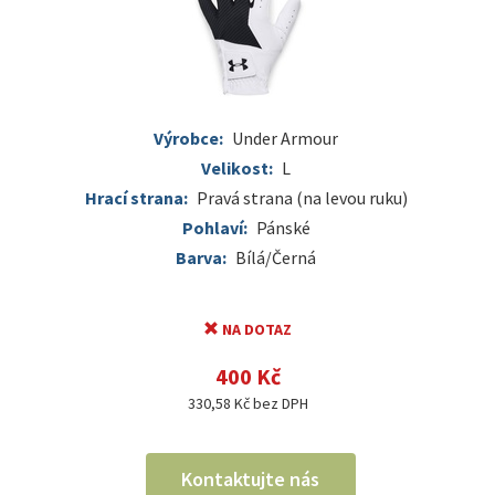
Výrobce:
Under Armour
Velikost:
L
Hrací strana:
Pravá strana (na levou ruku)
Pohlaví:
Pánské
Barva:
Bílá/Černá
NA DOTAZ
400 Kč
330,58 Kč bez DPH
Kontaktujte nás