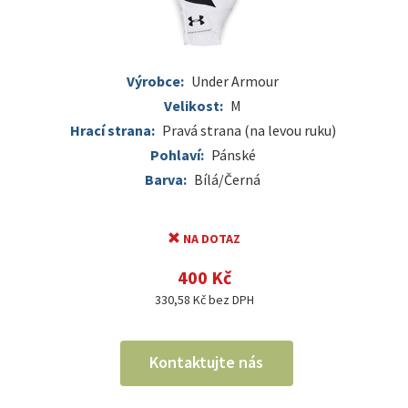
Výrobce:
Under Armour
Velikost:
M
Hrací strana:
Pravá strana (na levou ruku)
Pohlaví:
Pánské
Barva:
Bílá/Černá
NA DOTAZ
400 Kč
330,58 Kč bez DPH
Kontaktujte nás