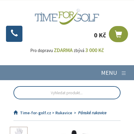
0 Kč
ZDARMA
3 000 Kč
Pro dopravu
zbývá
MENU
Time-for-golf.cz >
Rukavice
>
Pánské rukavice