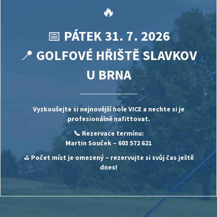
🔥
📅
PÁTEK 31. 7. 2026
📍
GOLFOVÉ HŘIŠTĚ SLAVKOV
U BRNA
Vyzkoušejte si nejnovější hole
VICE
a nechte si je
profesionálně nafittovat.
📞 Rezervace termínu:
Martin Souček
– 603 572 621
⛳
Počet míst je omezený – rezervujte si svůj čas ještě
dnes!