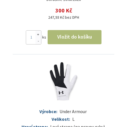
300 Kč
247,93 Kč bez DPH
+
Vložit do košíku
ks
-
Výrobce:
Under Armour
Velikost:
L
Hrací strana:
Levá strana (na pravou ruku)