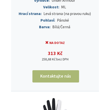
Výrobce:
Under Armour
Velikost:
ML
Hrací strana:
Levá strana (na pravou ruku)
Pohlaví:
Pánské
Barva:
Bílá/Černá
NA DOTAZ
313 Kč
258,68 Kč bez DPH
Kontaktujte nás