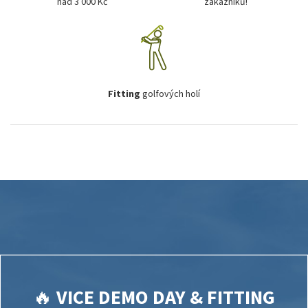
nad 3 000 Kč
zákazníků!
Fitting
golfových holí
🔥
VICE DEMO DAY & FITTING