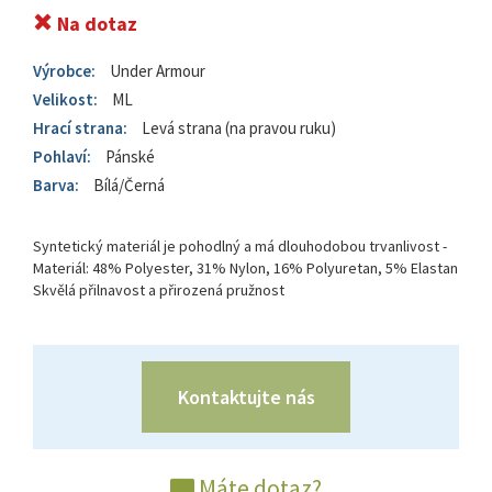
Na dotaz
Výrobce:
Under Armour
Velikost:
ML
Hrací strana:
Levá strana (na pravou ruku)
Pohlaví:
Pánské
Barva:
Bílá/Černá
Syntetický materiál je pohodlný a má dlouhodobou trvanlivost -
Materiál: 48% Polyester, 31% Nylon, 16% Polyuretan, 5% Elastan
Skvělá přilnavost a přirozená pružnost
Kontaktujte nás
Máte dotaz?